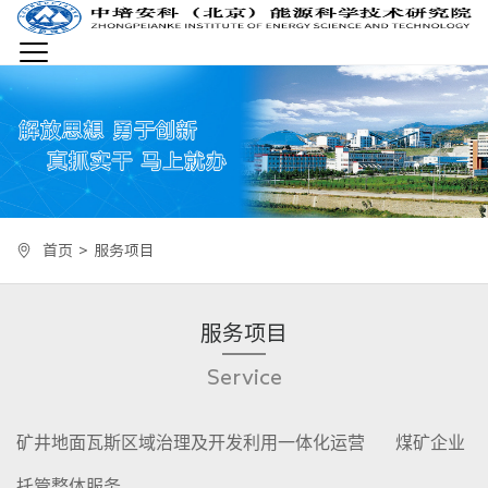
首页
关于我们
首页
>
服务项目
新闻中心
服务项目
安全培训
Service
企业发展
矿井地面瓦斯区域治理及开发利用一体化运营
煤矿企业
托管整体服务